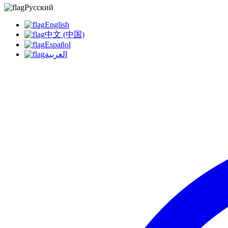
Русский
English
中文 (中国)
Español
العربية