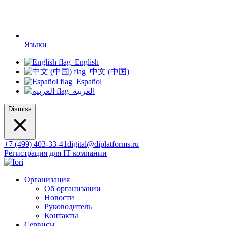
Языки
English
中文 (中国)
Español
العربية
Dismiss
+7 (499) 403-33-41
digital@diplatforms.ru
Регистрация для IT компании
Организация
Об организации
Новости
Руководитель
Контакты
Сервисы