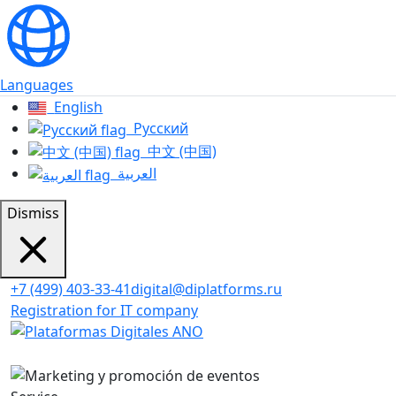
Languages
English
Русский
中文 (中国)
العربية
Dismiss
+7 (499) 403-33-41
digital@diplatforms.ru
Registration for IT company