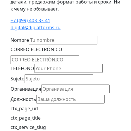
детали, предложим формат работы и сроки. Ни
к чему не обязывает.
+7 (499) 403-33-41
digital@diplatforms.ru
Nombre
CORREO ELECTRÓNICO
TELÉFONO
Sujeto
Организация
Должность
ctx_page_url
ctx_page_title
ctx_service_slug