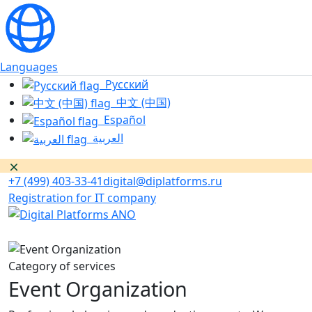
Languages
Русский
中文 (中国)
Español
العربية
Dismiss
+7 (499) 403-33-41
digital@diplatforms.ru
Registration for IT company
Category of services
Event Organization