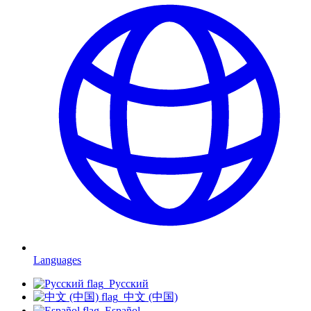
Languages
Русский
中文 (中国)
Español