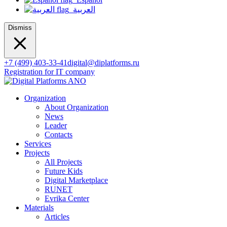
العربية
Dismiss
+7 (499) 403-33-41
digital@diplatforms.ru
Registration for IT company
Organization
About Organization
News
Leader
Contacts
Services
Projects
All Projects
Future Kids
Digital Marketplace
RUNET
Evrika Center
Materials
Articles