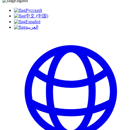
English
Русский
中文 (中国)
Español
العربية