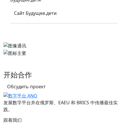
Сайт Будущее.дети
开始合作
Обсудить проект
发展数字平台并在俄罗斯、EAEU 和 BRICS 中传播最佳实
践。
跟着我们