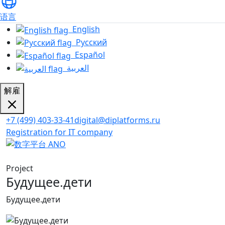
语言
English
Русский
Español
العربية
解雇
+7 (499) 403-33-41
digital@diplatforms.ru
Registration for IT company
Project
Будущее.дети
Будущее.дети